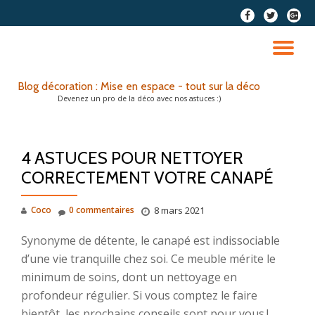
fa-
fa-
fa-
facebook
twitter
google
Aller
plus-
au
DÉ
squar
contenu
LA
Blog décoration : Mise en espace - tout sur la déco
Devenez un pro de la déco avec nos astuces :)
NA
4 ASTUCES POUR NETTOYER
CORRECTEMENT VOTRE CANAPÉ
Coco
0 commentaires
8 mars 2021
Synonyme de détente, le canapé est indissociable
d’une vie tranquille chez soi. Ce meuble mérite le
minimum de soins, dont un nettoyage en
profondeur régulier. Si vous comptez le faire
bientôt, les prochains conseils sont pour vous !