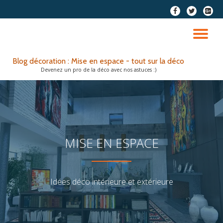
fa-
fa-
fa-
facebook
twitter
google
Aller
plus-
au
DÉ
squar
contenu
LA
Blog décoration : Mise en espace - tout sur la déco
Devenez un pro de la déco avec nos astuces :)
NA
MISE EN ESPACE
Idées déco intérieure et extérieure