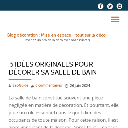
fa-
fa-
fa-
facebook
twitter
google
Aller
plus-
au
DÉ
squar
contenu
LA
Blog décoration : Mise en espace - tout sur la déco
Devenez un pro de la déco avec nos astuces :)
NA
5 IDÉES ORIGINALES POUR
DÉCORER SA SALLE DE BAIN
SeoGuide
0 commentaires
26 juin 2024
La salle de bain constitue souvent une pièce
négligée en matière de décoration. Et pourtant, elle
joue un rôle essentiel dans le quotidien des
occupants de toute maison. Pour cette raison, il est
alors important de la décorer. Après tout, il ne faut