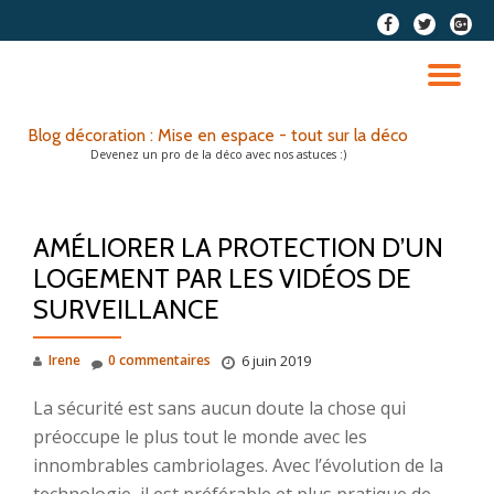
fa-
fa-
fa-
facebook
twitter
google
Aller
plus-
au
DÉ
squar
contenu
LA
Blog décoration : Mise en espace - tout sur la déco
Devenez un pro de la déco avec nos astuces :)
NA
AMÉLIORER LA PROTECTION D’UN
LOGEMENT PAR LES VIDÉOS DE
SURVEILLANCE
Irene
0 commentaires
6 juin 2019
La sécurité est sans aucun doute la chose qui
préoccupe le plus tout le monde avec les
innombrables cambriolages. Avec l’évolution de la