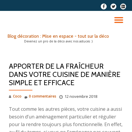
fa-
fa-
fa-
facebook
twitter
google
Aller
plus-
au
DÉ
squar
contenu
LA
Blog décoration : Mise en espace - tout sur la déco
Devenez un pro de la déco avec nos astuces :)
NA
APPORTER DE LA FRAÎCHEUR
DANS VOTRE CUISINE DE MANIÈRE
SIMPLE ET EFFICACE
Coco
0 commentaires
12 novembre 2018
Tout comme les autres pièces, votre cuisine a aussi
besoin d’un aménagement particulier et régulier
pour la rendre toujours plus fonctionnelle. En effet,