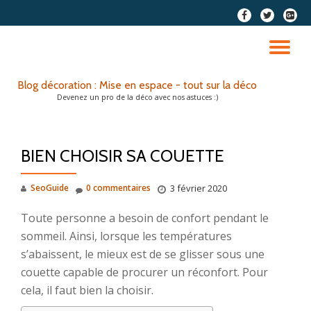
fa-
fa-
fa-
facebook
twitter
google
Aller
plus-
au
DÉ
squar
contenu
LA
Blog décoration : Mise en espace - tout sur la déco
Devenez un pro de la déco avec nos astuces :)
NA
BIEN CHOISIR SA COUETTE
SeoGuide
0 commentaires
3 février 2020
Toute personne a besoin de confort pendant le
sommeil. Ainsi, lorsque les températures
s’abaissent, le mieux est de se glisser sous une
couette capable de procurer un réconfort. Pour
cela, il faut bien la choisir.