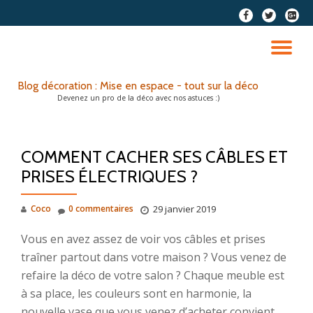
fa-
fa-
fa-
facebook
twitter
google
Aller
plus-
au
DÉ
squar
contenu
LA
Blog décoration : Mise en espace - tout sur la déco
Devenez un pro de la déco avec nos astuces :)
NA
COMMENT CACHER SES CÂBLES ET
PRISES ÉLECTRIQUES ?
Coco
0 commentaires
29 janvier 2019
Vous en avez assez de voir vos câbles et prises
traîner partout dans votre maison ? Vous venez de
refaire la déco de votre salon ? Chaque meuble est
à sa place, les couleurs sont en harmonie, la
nouvelle vase que vous venez d’acheter convient