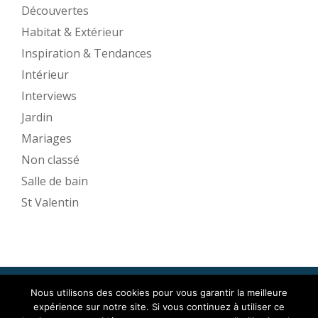
Découvertes
Habitat & Extérieur
Inspiration & Tendances
Intérieur
Interviews
Jardin
Mariages
Non classé
Salle de bain
St Valentin
Nous utilisons des cookies pour vous garantir la meilleure
Mise en Espace ©2017
expérience sur notre site. Si vous continuez à utiliser ce