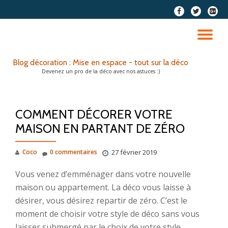
fa-
fa-
fa-
facebook
twitter
google
Aller
plus-
au
DÉ
squar
contenu
LA
Blog décoration : Mise en espace - tout sur la déco
Devenez un pro de la déco avec nos astuces :)
NA
COMMENT DÉCORER VOTRE
MAISON EN PARTANT DE ZÉRO
Coco
0 commentaires
27 février 2019
Vous venez d’emménager dans votre nouvelle
maison ou appartement. La déco vous laisse à
désirer, vous désirez repartir de zéro. C’est le
moment de choisir votre style de déco sans vous
laisser submergé par le choix de votre style.