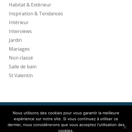
Habitat & Extérieur
Inspiration & Tendances
Intérieur
Interviews
Jardin
Mariages
Non classé
Salle de bain
St Valentin
Nous utilisons des cookies pour vous garantir la meilleure
Mise en Espace ©2017
expérience sur notre site. Si vous continuez à utiliser ce
Menu
dernier, nous considérerons que vous acceptez l'utilisation des
cookies.