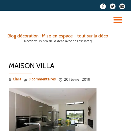
fa-
fa-
fa-
facebook
twitter
google
Aller
plus-
au
DÉ
squar
contenu
LA
Blog décoration : Mise en espace - tout sur la déco
Devenez un pro de la déco avec nos astuces :)
NA
MAISON VILLA
Clara
0 commentaires
20 février 2019