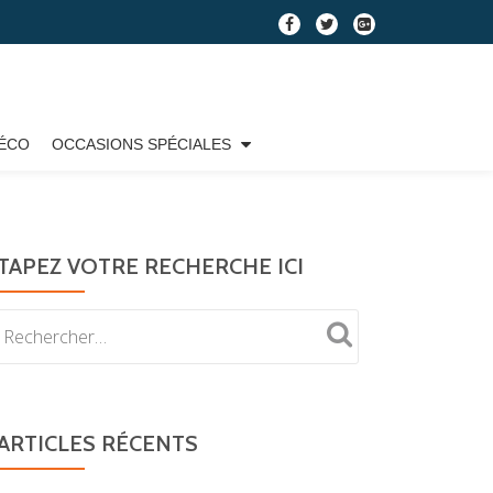
fa-
fa-
fa-
facebook
twitter
google-
plus-
square
ÉCO
OCCASIONS SPÉCIALES
TAPEZ VOTRE RECHERCHE ICI
ARTICLES RÉCENTS