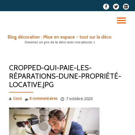
fa-
fa-
fa-
facebook
twitter
google
Aller
plus-
au
DÉ
squar
contenu
LA
Blog décoration : Mise en espace - tout sur la déco
Devenez un pro de la déco avec nos astuces :)
NA
CROPPED-QUI-PAIE-LES-
RÉPARATIONS-DUNE-PROPRIÉTÉ-
LOCATIVE.JPG
Coco
0 commentaires
7 octobre 2020