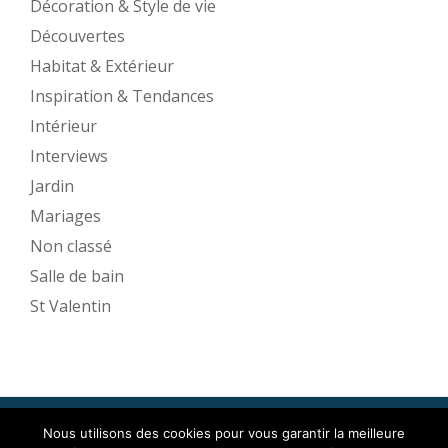
Décoration & Style de vie
Découvertes
Habitat & Extérieur
Inspiration & Tendances
Intérieur
Interviews
Jardin
Mariages
Non classé
Salle de bain
St Valentin
Nous utilisons des cookies pour vous garantir la meilleure
Mise en Espace ©2017