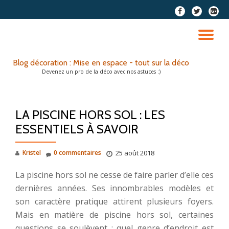
fa-
fa-
fa-
facebook
twitter
google
Aller
plus-
au
DÉ
squar
contenu
LA
Blog décoration : Mise en espace - tout sur la déco
Devenez un pro de la déco avec nos astuces :)
NA
LA PISCINE HORS SOL : LES
ESSENTIELS À SAVOIR
Kristel
0 commentaires
25 août 2018
La piscine hors sol ne cesse de faire parler d’elle ces
dernières années. Ses innombrables modèles et
son caractère pratique attirent plusieurs foyers.
Mais en matière de piscine hors sol, certaines
questions se soulèvent : quel genre d’endroit est