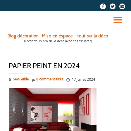
fa-
fa-
fa-
facebook
twitter
google
Aller
plus-
au
DÉ
squar
contenu
LA
Blog décoration : Mise en espace - tout sur la déco
Devenez un pro de la déco avec nos astuces :)
NA
PAPIER PEINT EN 2024
SeoGuide
0 commentaires
17 juillet 2024