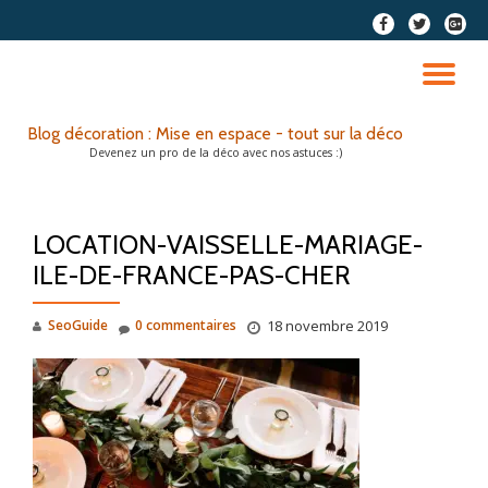
fa-
fa-
fa-
facebook
twitter
google
Aller
plus-
au
DÉ
squar
contenu
LA
Blog décoration : Mise en espace - tout sur la déco
Devenez un pro de la déco avec nos astuces :)
NA
LOCATION-VAISSELLE-MARIAGE-
ILE-DE-FRANCE-PAS-CHER
SeoGuide
0 commentaires
18 novembre 2019