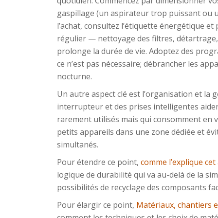
quotidien. Commencez par dimensionner vos é
gaspillage (un aspirateur trop puissant ou 
l’achat, consultez l’étiquette énergétique et p
régulier — nettoyage des filtres, détartrage
prolonge la durée de vie. Adoptez des prog
ce n’est pas nécessaire; débrancher les appa
nocturne.
Un autre aspect clé est l’organisation et la 
interrupteur et des prises intelligentes aiden
rarement utilisés mais qui consomment en vei
petits appareils dans une zone dédiée et év
simultanés.
Pour étendre ce point,
comme l’explique cet 
logique de durabilité qui va au-delà de la s
possibilités de recyclage des composants fac
Pour élargir ce point,
Matériaux, chantiers e
comment les techniques et les choix de ma