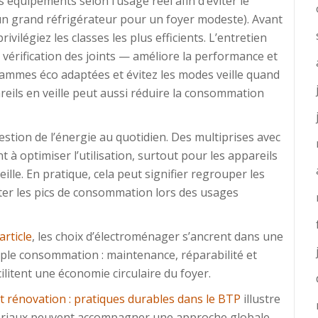
quipements selon l’usage réel afin d’éviter le
un grand réfrigérateur pour un foyer modeste). Avant
rivilégiez les classes les plus efficients. L’entretien
, vérification des joints — améliore la performance et
rammes éco adaptées et évitez les modes veille quand
reils en veille peut aussi réduire la consommation
gestion de l’énergie au quotidien. Des multiprises avec
t à optimiser l’utilisation, surtout pour les appareils
lle. En pratique, cela peut signifier regrouper les
iter les pics de consommation lors des usages
article
, les choix d’électroménager s’ancrent dans une
imple consommation : maintenance, réparabilité et
ilitent une économie circulaire du foyer.
t rénovation : pratiques durables dans le BTP
illustre
tériaux peuvent accompagner une approche globale