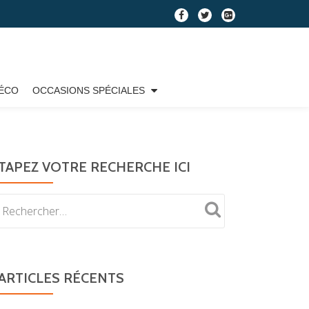
fa-
fa-
fa-
facebook
twitter
google-
plus-
square
ÉCO
OCCASIONS SPÉCIALES
TAPEZ VOTRE RECHERCHE ICI
ARTICLES RÉCENTS