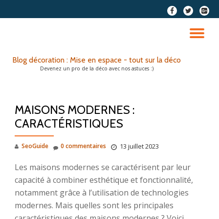
fa-
fa-
fa-
facebook
twitter
google
Aller
plus-
au
DÉ
squar
contenu
LA
Blog décoration : Mise en espace - tout sur la déco
Devenez un pro de la déco avec nos astuces :)
NA
MAISONS MODERNES :
CARACTÉRISTIQUES
SeoGuide
0 commentaires
13 juillet 2023
Les maisons modernes se caractérisent par leur
capacité à combiner esthétique et fonctionnalité,
notamment grâce à l’utilisation de technologies
modernes. Mais quelles sont les principales
caractéristiques des maisons modernes ? Voici