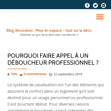
fa-
fa-
fa-
facebook
twitter
google
Aller
plus-
au
DÉ
squar
contenu
LA
Blog décoration : Mise en espace - tout sur la déco
Devenez un pro de la déco avec nos astuces :)
NA
POURQUOI FAIRE APPEL À UN
DÉBOUCHEUR PROFESSIONNEL ?
Yves
0 commentaires
12 septembre 2019
Le système de canalisation est l’un des éléments qui
assurent le confort dans un logement qu’il soit
destiné pour un usage personnel ou professionnel.
Il est pourtant délicat. Pour diverses raisons
notamment le bouchage, il peut présenter des