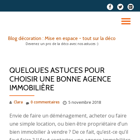
fa-
fa-
fa-
facebook
twitter
google
Aller
plus-
au
DÉ
squar
contenu
LA
Blog décoration : Mise en espace - tout sur la déco
Devenez un pro de la déco avec nos astuces :)
NA
QUELQUES ASTUCES POUR
CHOISIR UNE BONNE AGENCE
IMMOBILIÈRE
Clara
0 commentaires
5 novembre 2018
Envie de faire un déménagement, acheter ou faire
une simple location, ou bien être propriétaire d’un
bien immobilier à vendre ? De ce fait, qu’est-ce qu’il