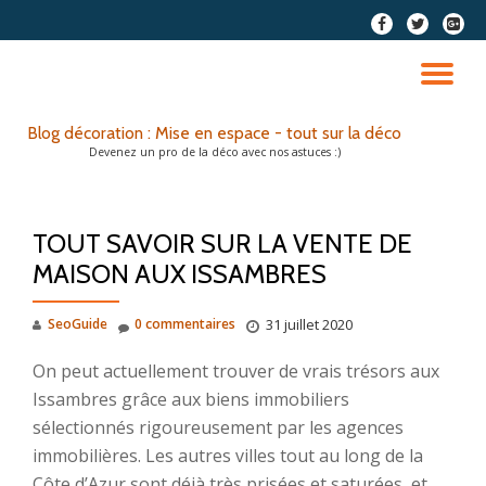
fa-
fa-
fa-
facebook
twitter
google
Aller
plus-
au
DÉ
squar
contenu
LA
Blog décoration : Mise en espace - tout sur la déco
Devenez un pro de la déco avec nos astuces :)
NA
TOUT SAVOIR SUR LA VENTE DE
MAISON AUX ISSAMBRES
SeoGuide
0 commentaires
31 juillet 2020
On peut actuellement trouver de vrais trésors aux
Issambres grâce aux biens immobiliers
sélectionnés rigoureusement par les agences
immobilières. Les autres villes tout au long de la
Côte d’Azur sont déjà très prisées et saturées, et