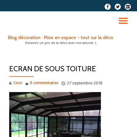
fa-
fa-
fa-
facebook
twitter
google
Aller
plus-
au
DÉ
squar
contenu
LA
Blog décoration : Mise en espace - tout sur la déco
Devenez un pro de la déco avec nos astuces :)
NA
ECRAN DE SOUS TOITURE
Coco
0 commentaires
27 septembre 2018