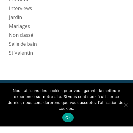
Interviews
Jardin
Mariages
Non classé
Salle de bain
St Valentin
Nous utilisons des cookies pour vous garantir la meilleure
Mise en Espace ©2017
expérience sur notre site. Si vous continuez à utiliser ce
Menu
dernier, nous considérerons que vous acceptez l'utilisation des
cookies.
secondaire
Llorix One Lite
fièrement propulsé par
WordPress
Ok
Mentions légales