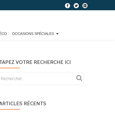
fa-
fa-
fa-
facebook
twitter
google-
plus-
square
ÉCO
OCCASIONS SPÉCIALES
TAPEZ VOTRE RECHERCHE ICI
ARTICLES RÉCENTS