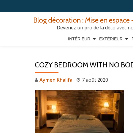
Aller
Blog décoration : Mise en espace -
au
Devenez un pro de la déco avec nos
contenu
INTÉRIEUR
EXTÉRIEUR
COZY BEDROOM WITH NO BODY
Aymen Khalifa
7 août 2020