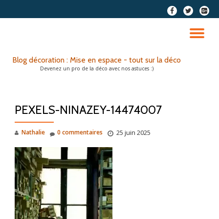
fa-
fa-
fa-
facebook
twitter
google
Aller
plus-
au
DÉ
squar
contenu
LA
Blog décoration : Mise en espace - tout sur la déco
Devenez un pro de la déco avec nos astuces :)
NA
PEXELS-NINAZEY-14474007
Nathalie
0 commentaires
25 juin 2025