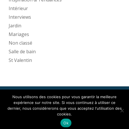
Intérieur
Interviews
Jardin
Mariages
Non classé
Salle de bain
St Valentin
Nous utilisons des cookies pour vous garantir la meilleure
Mise en Espace ©2017
expérience sur notre site. Si vous continuez à utiliser ce
Menu
dernier, nous considérerons que vous acceptez l'utilisation des
cookies.
secondaire
Llorix One Lite
fièrement propulsé par
WordPress
Ok