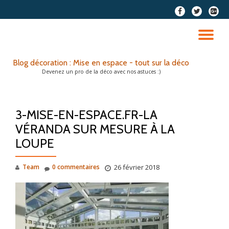
fa-
fa-
fa-
facebook
twitter
google
Aller
plus-
au
DÉ
squar
contenu
LA
Blog décoration : Mise en espace - tout sur la déco
Devenez un pro de la déco avec nos astuces :)
NA
3-MISE-EN-ESPACE.FR-LA
VÉRANDA SUR MESURE À LA
LOUPE
Team
0 commentaires
26 février 2018