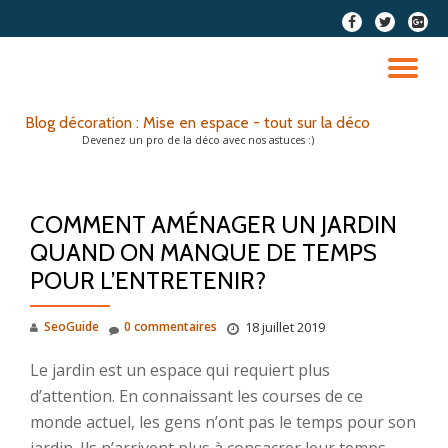
fa-
fa-
fa-
facebook
twitter
google
Aller
plus-
au
DÉ
squar
contenu
LA
Blog décoration : Mise en espace - tout sur la déco
Devenez un pro de la déco avec nos astuces :)
NA
COMMENT AMÉNAGER UN JARDIN
QUAND ON MANQUE DE TEMPS
POUR L’ENTRETENIR?
SeoGuide
0 commentaires
18 juillet 2019
Le jardin est un espace qui requiert plus
d’attention. En connaissant les courses de ce
monde actuel, les gens n’ont pas le temps pour son