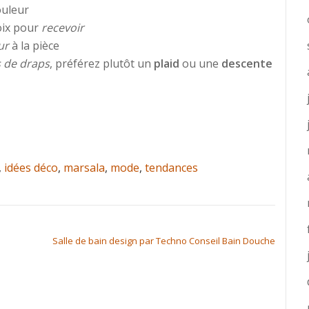
ouleur
oix pour
recevoir
ur
à la pièce
 de draps
, préférez plutôt un
plaid
ou une
descente
,
idées déco
,
marsala
,
mode
,
tendances
Salle de bain design par Techno Conseil Bain Douche