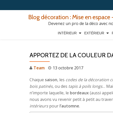
Aller
Blog décoration : Mise en espace -
au
Devenez un pro de la déco avec nos
contenu
INTÉRIEUR
EXTÉRIEUR
APPORTEZ DE LA COULEUR D
Team
13 octobre 2017
Chaque
saison
, les
codes de la décoration 
bois patinés
, ou des
tapis à poils longs
… Mai
n’importe laquelle, le
bordeaux
(aussi appe
nous avons vu revenir petit à petit au traver
intérieurs
pour
l’automne
.