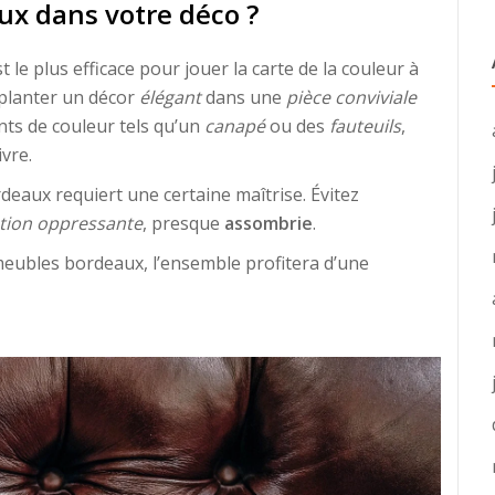
x dans votre déco ?
st le plus efficace pour jouer la carte de la couleur à
planter un décor
élégant
dans une
pièce conviviale
nts de couleur tels qu’un
canapé
ou des
fauteuils
,
vre.
eaux requiert une certaine maîtrise. Évitez
tion oppressante
, presque
assombrie
.
meubles bordeaux, l’ensemble profitera d’une