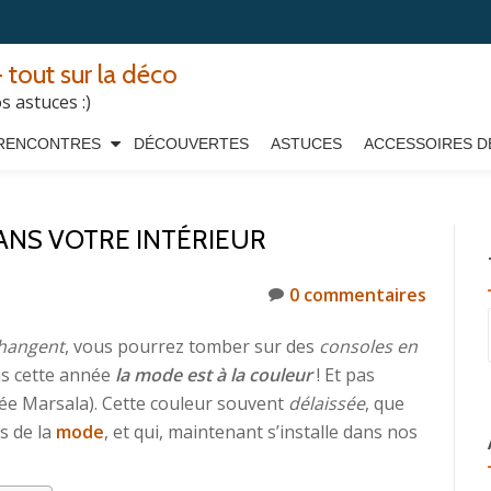
 tout sur la déco
 astuces :)
RENCONTRES
DÉCOUVERTES
ASTUCES
ACCESSOIRES D
ANS VOTRE INTÉRIEUR
0 commentaires
changent
, vous pourrez tomber sur des
consoles en
s cette année
la mode est à la couleur
! Et pas
lée Marsala). Cette couleur souvent
délaissée
, que
s de la
mode
, et qui, maintenant s’installe dans nos