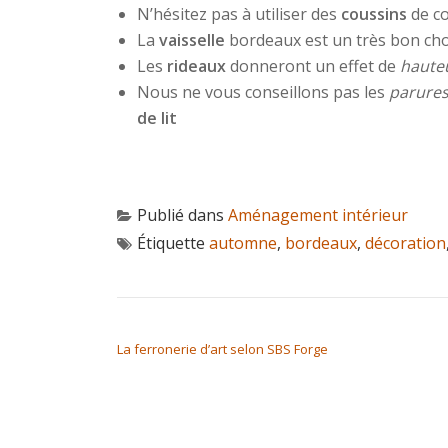
N’hésitez pas à utiliser des
coussins
de c
La
vaisselle
bordeaux est un très bon ch
Les
rideaux
donneront un effet de
haute
Nous ne vous conseillons pas les
parures
de lit
Publié dans
Aménagement intérieur
Étiquette
automne
,
bordeaux
,
décoration
NAVIGATION DE L’ARTICLE
La ferronerie d’art selon SBS Forge