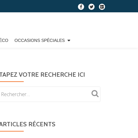
fa-
fa-
fa-
facebook
twitter
google-
plus-
square
ÉCO
OCCASIONS SPÉCIALES
TAPEZ VOTRE RECHERCHE ICI
ARTICLES RÉCENTS