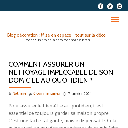
fa-
fa-
fa-
facebook
twitter
google
Aller
plus-
au
DÉ
squar
contenu
LA
Blog décoration : Mise en espace - tout sur la déco
Devenez un pro de la déco avec nos astuces :)
NA
COMMENT ASSURER UN
NETTOYAGE IMPECCABLE DE SON
DOMICILE AU QUOTIDIEN ?
Nathalie
0 commentaires
7 janvier 2021
Pour assurer le bien-être au quotidien, il est
essentiel de toujours garder sa maison propre.
C’est une tâche fatigante, mais indispensable. Cela