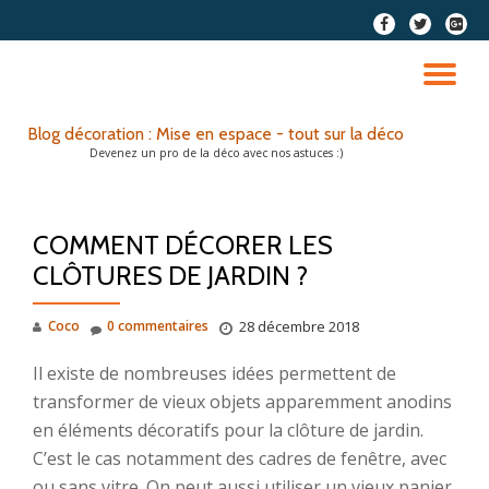
fa-
fa-
fa-
facebook
twitter
google
Aller
plus-
au
DÉ
squar
contenu
LA
Blog décoration : Mise en espace - tout sur la déco
Devenez un pro de la déco avec nos astuces :)
NA
COMMENT DÉCORER LES
CLÔTURES DE JARDIN ?
Coco
0 commentaires
28 décembre 2018
Il existe de nombreuses idées permettent de
transformer de vieux objets apparemment anodins
en éléments décoratifs pour la clôture de jardin.
C’est le cas notamment des cadres de fenêtre, avec
ou sans vitre. On peut aussi utiliser un vieux panier