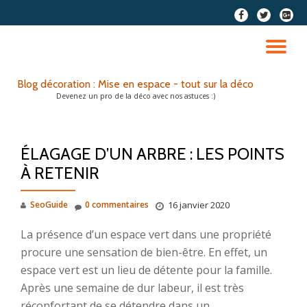
fa-
fa-
fa-
facebook
twitter
google
Aller
plus-
au
DÉ
squar
contenu
LA
Blog décoration : Mise en espace - tout sur la déco
Devenez un pro de la déco avec nos astuces :)
NA
ÉLAGAGE D’UN ARBRE : LES POINTS
À RETENIR
SeoGuide
0 commentaires
16 janvier 2020
La présence d’un espace vert dans une propriété
procure une sensation de bien-être. En effet, un
espace vert est un lieu de détente pour la famille.
Après une semaine de dur labeur, il est très
réconfortant de se détendre dans un