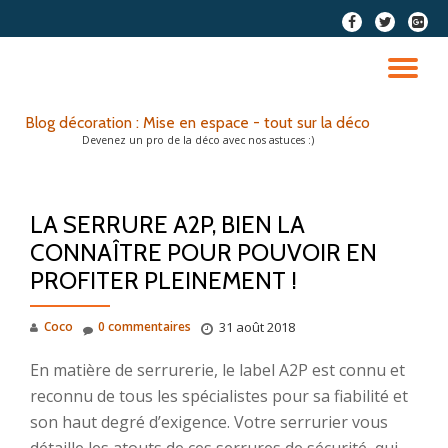
fa-
fa-
fa-
facebook
twitter
google
Aller
plus-
au
DÉ
squar
contenu
LA
Blog décoration : Mise en espace - tout sur la déco
Devenez un pro de la déco avec nos astuces :)
NA
LA SERRURE A2P, BIEN LA
CONNAÎTRE POUR POUVOIR EN
PROFITER PLEINEMENT !
Coco
0 commentaires
31 août 2018
En matière de serrurerie, le label A2P est connu et
reconnu de tous les spécialistes pour sa fiabilité et
son haut degré d’exigence. Votre serrurier vous