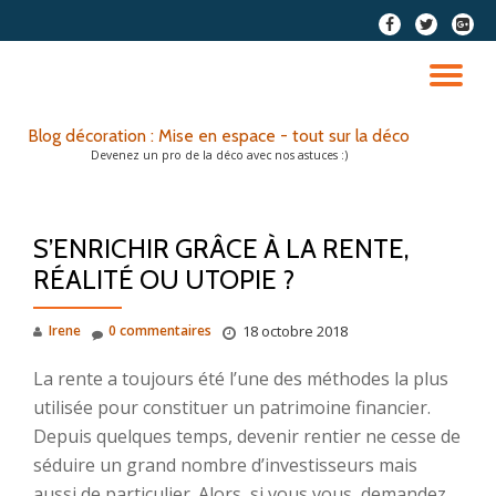
fa-
fa-
fa-
facebook
twitter
google
Aller
plus-
au
DÉ
squar
contenu
LA
Blog décoration : Mise en espace - tout sur la déco
Devenez un pro de la déco avec nos astuces :)
NA
S’ENRICHIR GRÂCE À LA RENTE,
RÉALITÉ OU UTOPIE ?
Irene
0 commentaires
18 octobre 2018
La rente a toujours été l’une des méthodes la plus
utilisée pour constituer un patrimoine financier.
Depuis quelques temps, devenir rentier ne cesse de
séduire un grand nombre d’investisseurs mais
aussi de particulier. Alors, si vous vous demandez