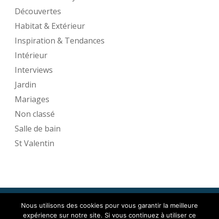
Découvertes
Habitat & Extérieur
Inspiration & Tendances
Intérieur
Interviews
Jardin
Mariages
Non classé
Salle de bain
St Valentin
Nous utilisons des cookies pour vous garantir la meilleure
Mise en Espace ©2017
expérience sur notre site. Si vous continuez à utiliser ce