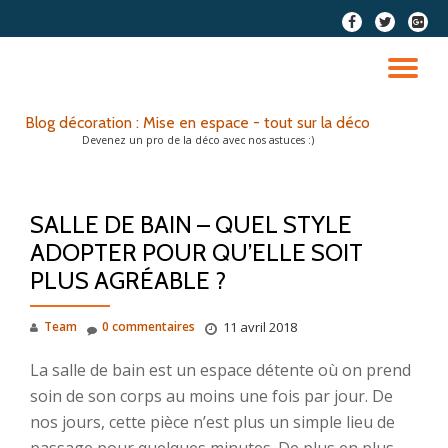
fa-
fa-
fa-
facebook
twitter
google
Aller
plus-
au
DÉ
squar
contenu
LA
Blog décoration : Mise en espace - tout sur la déco
Devenez un pro de la déco avec nos astuces :)
NA
SALLE DE BAIN – QUEL STYLE
ADOPTER POUR QU’ELLE SOIT
PLUS AGRÉABLE ?
Team
0 commentaires
11 avril 2018
La salle de bain est un espace détente où on prend
soin de son corps au moins une fois par jour. De
nos jours, cette pièce n’est plus un simple lieu de