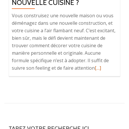
NOUVELLE CUISINE ?
Vous construisez une nouvelle maison ou vous
déménagez dans une nouvelle construction, et
votre cuisine a l’air flambant neuf. C’est excitant,
bien sûr, mais le défi devient maintenant de
trouver comment décorer votre cuisine de
manière personnelle et originale. Aucune
formule spécifique n’est à adopter. Il suffit de
En
suivre son feeling et de faire attention
[…]
savoir
plus
surComment
décorer
une
nouvelle
cuisine
?
TAPEZ VOTRE RECHERCHE ICI