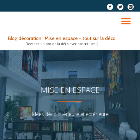
fa-
fa-
fa-
facebook
twitter
google
Aller
plus-
au
DÉ
squar
contenu
LA
Blog décoration : Mise en espace - tout sur la déco
Devenez un pro de la déco avec nos astuces :)
NA
MISE EN ESPACE
Idées déco intérieure et extérieure