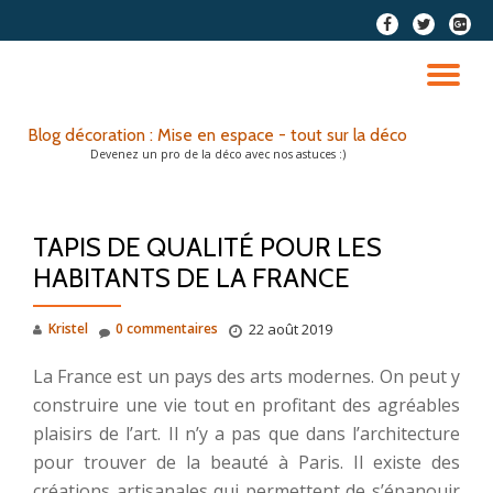
fa-
fa-
fa-
facebook
twitter
google
Aller
plus-
au
DÉ
squar
contenu
LA
Blog décoration : Mise en espace - tout sur la déco
Devenez un pro de la déco avec nos astuces :)
NA
TAPIS DE QUALITÉ POUR LES
HABITANTS DE LA FRANCE
Kristel
0 commentaires
22 août 2019
La France est un pays des arts modernes. On peut y
construire une vie tout en profitant des agréables
plaisirs de l’art. Il n’y a pas que dans l’architecture
pour trouver de la beauté à Paris. Il existe des
créations artisanales qui permettent de s’épanouir