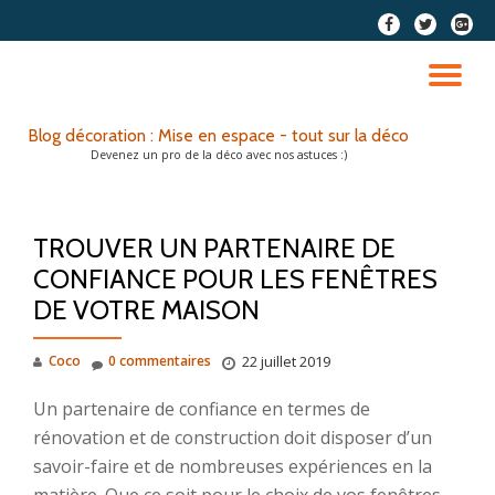
fa-
fa-
fa-
facebook
twitter
google
Aller
plus-
au
DÉ
squar
contenu
LA
Blog décoration : Mise en espace - tout sur la déco
Devenez un pro de la déco avec nos astuces :)
NA
TROUVER UN PARTENAIRE DE
CONFIANCE POUR LES FENÊTRES
DE VOTRE MAISON
Coco
0 commentaires
22 juillet 2019
Un partenaire de confiance en termes de
rénovation et de construction doit disposer d’un
savoir-faire et de nombreuses expériences en la