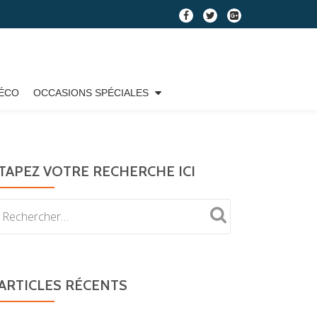
fa-
fa-
fa-
facebook
twitter
google-
plus-
square
ÉCO
OCCASIONS SPÉCIALES
TAPEZ VOTRE RECHERCHE ICI
ARTICLES RÉCENTS