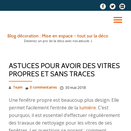
fa-
fa-
fa-
facebook
twitter
google
Aller
plus-
au
DÉ
squar
contenu
LA
Blog décoration : Mise en espace - tout sur la déco
Devenez un pro de la déco avec nos astuces :)
NA
ASTUCES POUR AVOIR DES VITRES
PROPRES ET SANS TRACES
Team
0 commentaires
30 mai 2018
Une fenêtre propre est beaucoup plus design. Elle
permet facilement l’entrée de la
lumière
. C’est
pourquoi, il est essentiel d’effectuer régulièrement
des travaux de nettoyage
pour les vitres de ses
fenêtres. Les questions se posent : comment