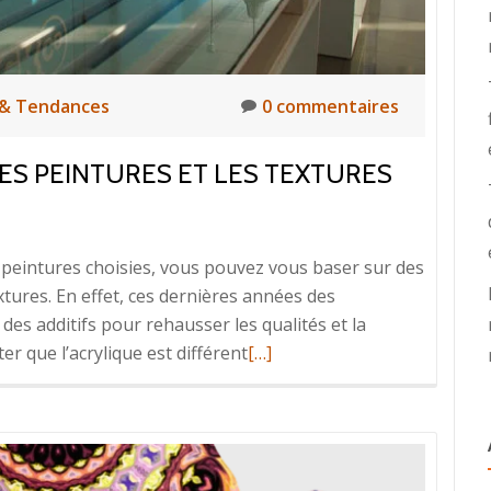
n & Tendances
0 commentaires
S PEINTURES ET LES TEXTURES
 peintures choisies, vous pouvez vous baser sur des
xtures. En effet, ces dernières années des
des additifs pour rehausser les qualités et la
En
er que l’acrylique est différent
[…]
savoir
plus
surComment
bien