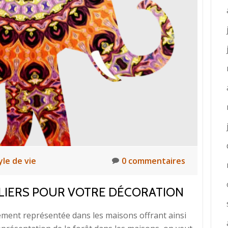
mélanger
les
peintures
et
les
textures
pour
un
beau
résultat
le de vie
0 commentaires
ALIERS POUR VOTRE DÉCORATION
lement représentée dans les maisons offrant ainsi