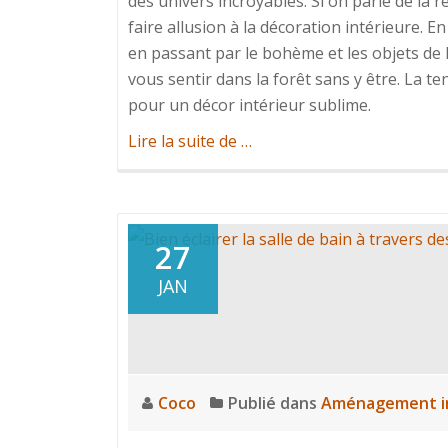
des univers incroyables. Si on parle de la 
faire allusion à la décoration intérieure. 
en passant par le bohème et les objets de 
vous sentir dans la forêt sans y être. La 
pour un décor intérieur sublime.
à
Lire la suite de
…
propos
deAdoptez
les
motifs
27
animaliers
JAN
pour
votre
décoration
Coco
Publié dans
Aménagement in