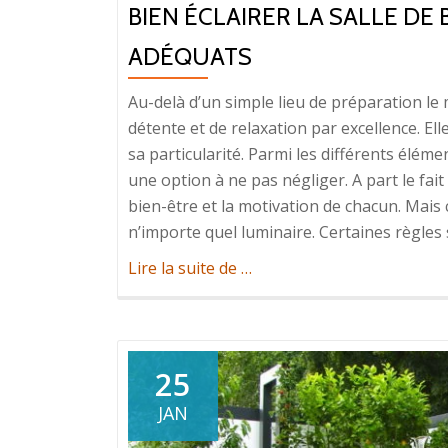
BIEN ÉCLAIRER LA SALLE DE
ADÉQUATS
Au-delà d’un simple lieu de préparation le m
détente et de relaxation par excellence. E
sa particularité. Parmi les différents élém
une option à ne pas négliger. A part le fait d
bien-être et la motivation de chacun. Mais c
n’importe quel luminaire. Certaines règles 
à
Lire la suite de
…
propos
deBien
éclairer
la
25
salle
JAN
de