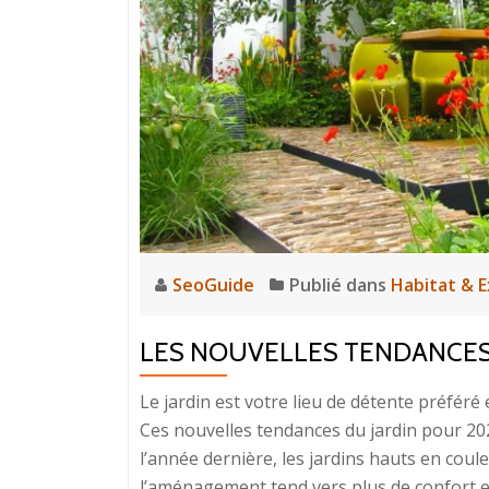
bain
à
travers
des
éclairages
adéquats
SeoGuide
Publié dans
Habitat & E
LES NOUVELLES TENDANCES 
Le jardin est votre lieu de détente préféré
Ces nouvelles tendances du jardin pour 2
l’année dernière, les jardins hauts en coul
l’aménagement tend vers plus de confort et 