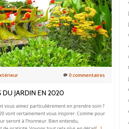
xtérieur
0 commentaires
DU JARDIN EN 2020
 et vous aimez particulièrement en prendre soin ?
020 vont certainement vous inspirer. Comme pour
eur seront à l’honneur. Bien entendu,
En
de praticité. Voyons tout cela plus en détail
[…]