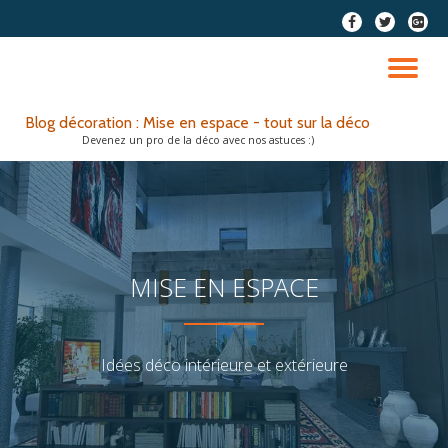
fa-
fa-
fa-
facebook
twitter
google
Aller
plus-
au
DÉ
squar
contenu
LA
Blog décoration : Mise en espace - tout sur la déco
Devenez un pro de la déco avec nos astuces :)
NA
MISE EN ESPACE
Idées déco intérieure et extérieure