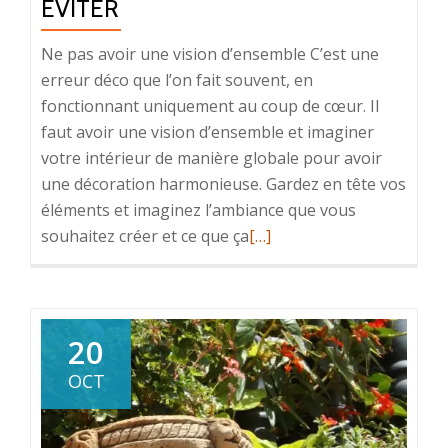
ÉVITER
Ne pas avoir une vision d’ensemble C’est une
erreur déco que l’on fait souvent, en
fonctionnant uniquement au coup de cœur. Il
faut avoir une vision d’ensemble et imaginer
votre intérieur de manière globale pour avoir
une décoration harmonieuse. Gardez en tête vos
éléments et imaginez l’ambiance que vous
En
souhaitez créer et ce que ça
[…]
savoir
plus
surLe
top
20
des
OCT
erreurs
déco
à