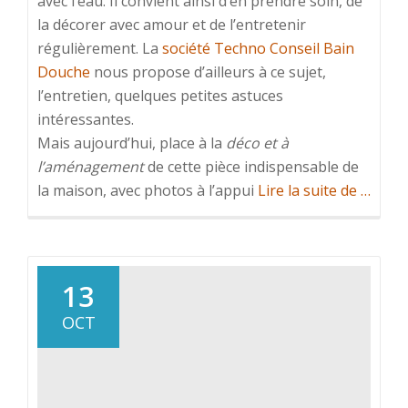
avec l’eau. Il convient ainsi d’en prendre soin, de
la décorer avec amour et de l’entretenir
régulièrement. La
société Techno Conseil Bain
Douche
nous propose d’ailleurs à ce sujet,
l’entretien, quelques petites astuces
intéressantes.
Mais aujourd’hui, place à la
déco et à
l’aménagement
de cette pièce indispensable de
à
la maison, avec photos à l’appui
Lire la suite de
…
propo
deSalle
de
bain
13
design
OCT
par
Techn
Consei
Bain