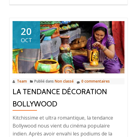
savoir
plus
surCréez
un
20
décor
OCT
méditerranéen
pour
votre
balcon
Team
Publié dans
Non classé
0 commentaires
LA TENDANCE DÉCORATION
BOLLYWOOD
Kitchissime et ultra romantique, la tendance
Bollywood nous vient du cinéma populaire
indien. Après avoir envahi les podiums de la