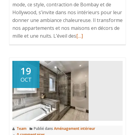
mode, ce style, contraction de Bombay et de
Hollywood, s’invite dans nos intérieurs pour leur
donner une ambiance chaleureuse. Il transforme
nos appartements et nos maisons en décors de
En
mille et une nuits. L’éveil des
[…]
savoir
plus
surLa
tendance
19
décoration
OCT
Bollywood
Team
Publié dans
Aménagement intérieur
0 commentaires