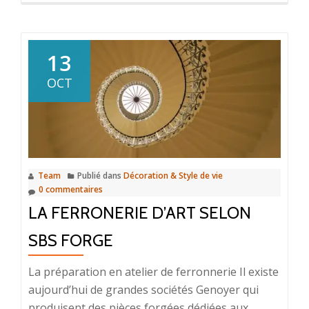
propos
deApportez
de
la
13
couleur
OCT
dans
votre
intérieur
Team
Publié dans
Décoration & Style de vie
0 commentaires
LA FERRONERIE D’ART SELON
SBS FORGE
La préparation en atelier de ferronnerie Il existe
aujourd’hui de grandes sociétés Genoyer qui
produisent des pièces forgées dédiées aux