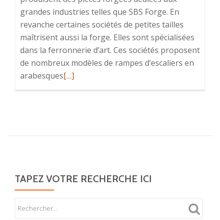
grandes industries telles que SBS Forge. En
revanche certaines sociétés de petites tailles
maîtrisent aussi la forge. Elles sont spécialisées
dans la ferronnerie d’art. Ces sociétés proposent
de nombreux modèles de rampes d’escaliers en
En
arabesques
[…]
savoir
plus
surLa
ferronerie
d’art
selon
SBS
Forge
TAPEZ VOTRE RECHERCHE ICI