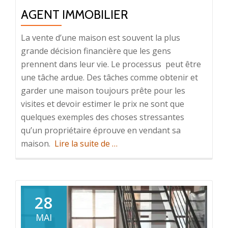
AGENT IMMOBILIER
La vente d’une maison est souvent la plus
grande décision financière que les gens
prennent dans leur vie. Le processus peut être
une tâche ardue. Des tâches comme obtenir et
garder une maison toujours prête pour les
visites et devoir estimer le prix ne sont que
quelques exemples des choses stressantes
qu’un propriétaire éprouve en vendant sa
à
maison.
Lire la suite de
…
propos
deVente
immobilière
:
28
les
MAI
rôles