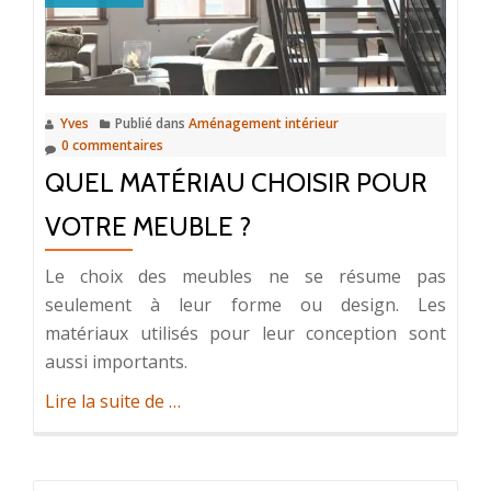
et
responsabilités
d’un
agent
Yves
Publié dans
Aménagement intérieur
immobilier
0 commentaires
QUEL MATÉRIAU CHOISIR POUR
VOTRE MEUBLE ?
Le choix des meubles ne se résume pas
seulement à leur forme ou design. Les
matériaux utilisés pour leur conception sont
aussi importants.
à
Lire la suite de
…
propos
deQuel
matériau