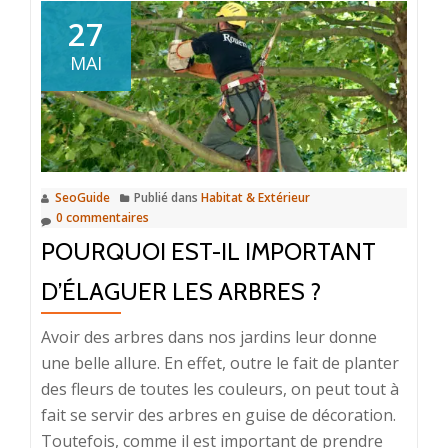
choisir
27
pour
MAI
votre
meuble
?
SeoGuide
Publié dans
Habitat & Extérieur
0 commentaires
POURQUOI EST-IL IMPORTANT
D’ÉLAGUER LES ARBRES ?
Avoir des arbres dans nos jardins leur donne
une belle allure. En effet, outre le fait de planter
des fleurs de toutes les couleurs, on peut tout à
fait se servir des arbres en guise de décoration.
Toutefois, comme il est important de prendre