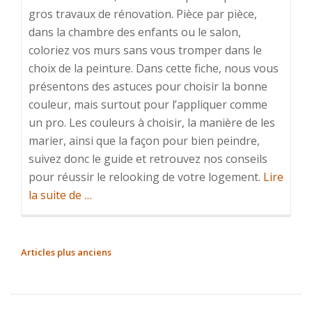
gros travaux de rénovation. Pièce par pièce,
dans la chambre des enfants ou le salon,
coloriez vos murs sans vous tromper dans le
choix de la peinture. Dans cette fiche, nous vous
présentons des astuces pour choisir la bonne
couleur, mais surtout pour l’appliquer comme
un pro. Les couleurs à choisir, la manière de les
marier, ainsi que la façon pour bien peindre,
suivez donc le guide et retrouvez nos conseils
pour réussir le relooking de votre logement.
Lire
à
la suite de
…
propos
deAstuces
pour
NAVIGATION
Articles plus anciens
une
DES
peinture
ARTICLES
réussie