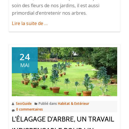
soin des fleurs de nos jardins, il est aussi
primordial d’entretenir nos arbres.
à
Lire la suite de
…
propos
dePourquoi
est-
il
24
important
MAI
d’élaguer
les
arbres
?
SeoGuide
Publié dans
Habitat & Extérieur
0 commentaires
L’ÉLAGAGE D’ARBRE, UN TRAVAIL