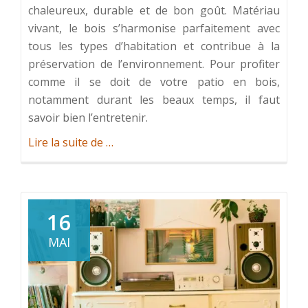
chaleureux, durable et de bon goût. Matériau
vivant, le bois s’harmonise parfaitement avec
tous les types d’habitation et contribue à la
préservation de l’environnement. Pour profiter
comme il se doit de votre patio en bois,
notamment durant les beaux temps, il faut
savoir bien l’entretenir.
à
Lire la suite de
…
propos
deComment entretenir une terrasse en 
16
MAI