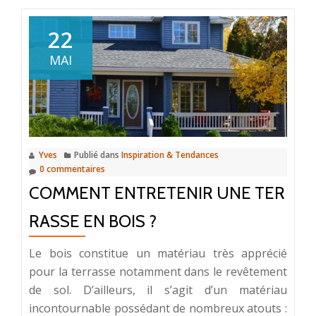
:
les
22
cadenas
MAI
sont-
ils
fiables
?
Yves
Publié dans
Inspiration & Tendances
0 commentaires
COMMENT ENTRETENIR UNE TER
RASSE EN BOIS ?
Le bois constitue un matériau très apprécié
pour la terrasse notamment dans le revêtement
de sol. D’ailleurs, il s’agit d’un matériau
incontournable possédant de nombreux atouts :