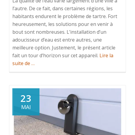
La qualité de l’eau varie largement d’une ville à
l’autre. De ce fait, dans certaines régions, les
habitants endurent le problème de tartre. Fort
heureusement, les solutions pour en venir à
bout sont nombreuses. L’installation d’un
adoucisseur d’eau est entre autres, une
meilleure option. Justement, le présent article
fait un tour d’horizon sur cet appareil.
Lire la
à
suite de
…
propos
deTout
ce
qu’il
23
faut
MAI
savoir
sur
l’adoucisseur
d’eau