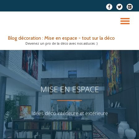
fa-
fa-
fa-
facebook
twitter
google
Aller
plus-
au
DÉ
squar
contenu
LA
Blog décoration : Mise en espace - tout sur la déco
Devenez un pro de la déco avec nos astuces :)
NA
MISE EN ESPACE
Idées déco intérieure et extérieure