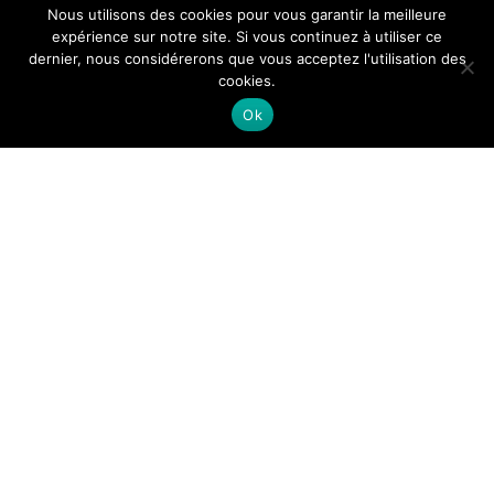
Nous utilisons des cookies pour vous garantir la meilleure
expérience sur notre site. Si vous continuez à utiliser ce
dernier, nous considérerons que vous acceptez l'utilisation des
cookies.
Ok
Mise en Espace ©2017
Menu
secondaire
Llorix One Lite
fièrement propulsé par
WordPress