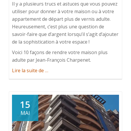
Il y a plusieurs trucs et astuces que vous pouvez
utiliser pour donner à votre maison ou à votre
appartement de départ plus de vernis adulte.
Heureusement, c’est plus une question de
savoir-faire que d’argent lorsqu’il s’agit d’ajouter
de la sophistication à votre espace !
Voici 10 façons de rendre votre maison plus
adulte par Jean-François Charpenet.
à
Lire la suite de
…
propos
de10
conseils
de
15
décoration
MAI
pour
votre