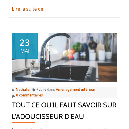
à
Lire la suite de
…
propos
deL’élagage
d’arbre,
un
23
travail
MAI
indispensable
pour
un
meilleur
entretien
Nathalie
Publié dans
Aménagement intérieur
des
0 commentaires
espaces
TOUT CE QU’IL FAUT SAVOIR SUR
verts
L’ADOUCISSEUR D’EAU