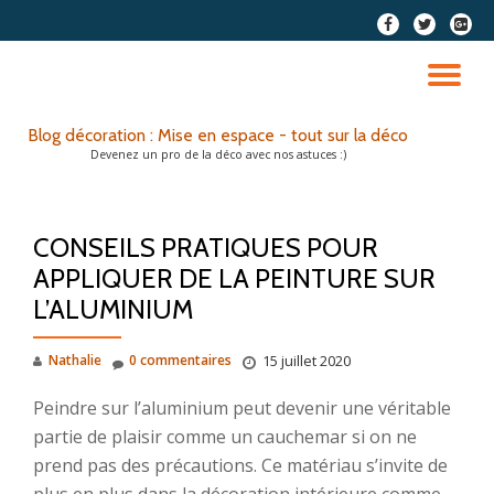
fa-
fa-
fa-
facebook
twitter
google
Aller
plus-
au
DÉ
squar
contenu
LA
Blog décoration : Mise en espace - tout sur la déco
Devenez un pro de la déco avec nos astuces :)
NA
CONSEILS PRATIQUES POUR
APPLIQUER DE LA PEINTURE SUR
L’ALUMINIUM
Nathalie
0 commentaires
15 juillet 2020
Peindre sur l’aluminium peut devenir une véritable
partie de plaisir comme un cauchemar si on ne
prend pas des précautions. Ce matériau s’invite de