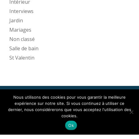
Intérieur
Interviews
Jardin
Mariages
Non classé
Salle de bain
St Valentin
Nous utilisons des cookies pour vous garantir la meilleure
Mise en Espace ©2017
expérience sur notre site. Si vous continuez à utiliser ce
Menu
dernier, nous considérerons que vous acceptez l'utilisation des
cookies.
secondaire
Llorix One Lite
fièrement propulsé par
WordPress
Ok
Mentions légales