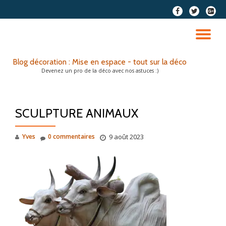
fa-
fa-
fa-
facebook
twitter
google
Aller
plus-
au
DÉ
squar
contenu
LA
Blog décoration : Mise en espace - tout sur la déco
Devenez un pro de la déco avec nos astuces :)
NA
SCULPTURE ANIMAUX
Yves
0 commentaires
9 août 2023