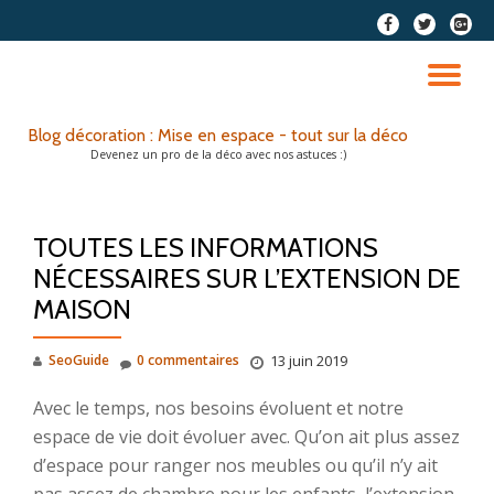
fa-
fa-
fa-
facebook
twitter
google
Aller
plus-
au
DÉ
squar
contenu
LA
Blog décoration : Mise en espace - tout sur la déco
Devenez un pro de la déco avec nos astuces :)
NA
TOUTES LES INFORMATIONS
NÉCESSAIRES SUR L’EXTENSION DE
MAISON
SeoGuide
0 commentaires
13 juin 2019
Avec le temps, nos besoins évoluent et notre
espace de vie doit évoluer avec. Qu’on ait plus assez
d’espace pour ranger nos meubles ou qu’il n’y ait