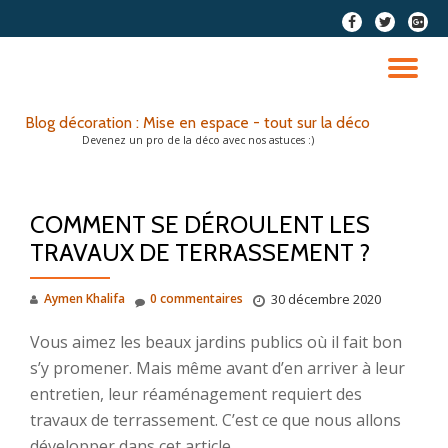
fa-
fa-
fa-
facebook
twitter
google
Aller
plus-
au
DÉ
squar
contenu
LA
Blog décoration : Mise en espace - tout sur la déco
Devenez un pro de la déco avec nos astuces :)
NA
COMMENT SE DÉROULENT LES
TRAVAUX DE TERRASSEMENT ?
Aymen Khalifa
0 commentaires
30 décembre 2020
Vous aimez les beaux jardins publics où il fait bon
s’y promener. Mais même avant d’en arriver à leur
entretien, leur réaménagement requiert des
travaux de terrassement. C’est ce que nous allons
développer dans cet article.