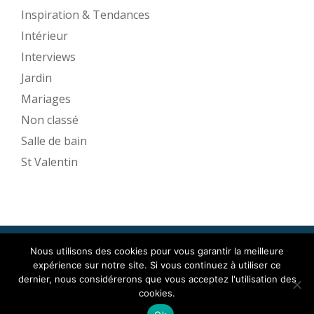
Inspiration & Tendances
Intérieur
Interviews
Jardin
Mariages
Non classé
Salle de bain
St Valentin
Nous utilisons des cookies pour vous garantir la meilleure
Mise en Espace ©2017
expérience sur notre site. Si vous continuez à utiliser ce
Menu
dernier, nous considérerons que vous acceptez l'utilisation des
cookies.
secondaire
Llorix One Lite
fièrement propulsé par
WordPress