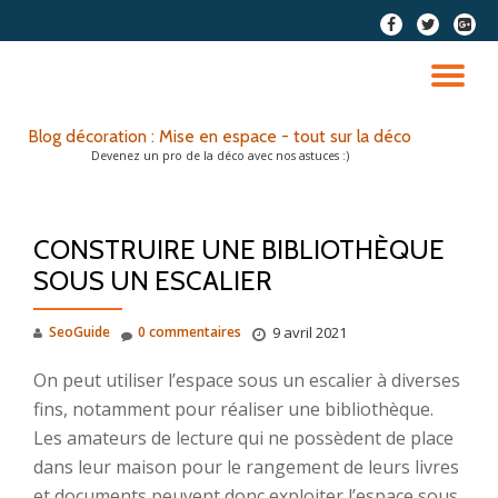
fa-
fa-
fa-
facebook
twitter
google
Aller
plus-
au
DÉ
squar
contenu
LA
Blog décoration : Mise en espace - tout sur la déco
Devenez un pro de la déco avec nos astuces :)
NA
CONSTRUIRE UNE BIBLIOTHÈQUE
SOUS UN ESCALIER
SeoGuide
0 commentaires
9 avril 2021
On peut utiliser l’espace sous un escalier à diverses
fins, notamment pour réaliser une bibliothèque.
Les amateurs de lecture qui ne possèdent de place
dans leur maison pour le rangement de leurs livres
et documents peuvent donc exploiter l’espace sous