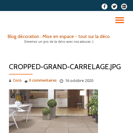
fa-
fa-
fa-
facebook
twitter
google
Aller
plus-
au
DÉ
squar
contenu
LA
Blog décoration : Mise en espace - tout sur la déco
Devenez un pro de la déco avec nos astuces :)
NA
CROPPED-GRAND-CARRELAGE.JPG
Coco
0 commentaires
16 octobre 2020