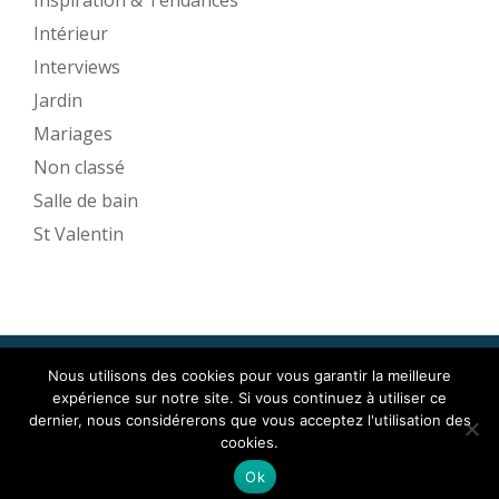
Inspiration & Tendances
Intérieur
Interviews
Jardin
Mariages
Non classé
Salle de bain
St Valentin
Nous utilisons des cookies pour vous garantir la meilleure
Mise en Espace ©2017
expérience sur notre site. Si vous continuez à utiliser ce
Menu
dernier, nous considérerons que vous acceptez l'utilisation des
cookies.
secondaire
Llorix One Lite
fièrement propulsé par
WordPress
Ok