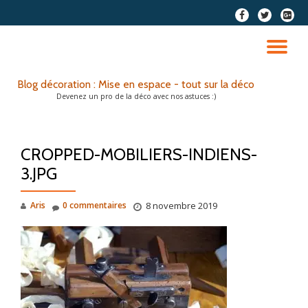
fa-
fa-
fa-
facebook
twitter
google
Aller
plus-
au
DÉ
squar
contenu
LA
Blog décoration : Mise en espace - tout sur la déco
Devenez un pro de la déco avec nos astuces :)
NA
CROPPED-MOBILIERS-INDIENS-
3.JPG
Aris
0 commentaires
8 novembre 2019