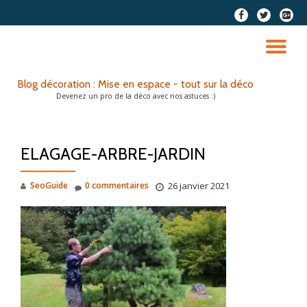
fa-
fa-
fa-
facebook
twitter
google
Aller
plus-
au
DÉ
squar
contenu
LA
Blog décoration : Mise en espace - tout sur la déco
Devenez un pro de la déco avec nos astuces :)
NA
ELAGAGE-ARBRE-JARDIN
SeoGuide
0 commentaires
26 janvier 2021