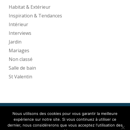
Habitat & Extérieur
Inspiration & Tendances
Intérieur
Interviews
Jardin
Mariages
Non classé
Salle de bain
St Valentin
Nous utilisons des cookies pour vous garantir la meilleure
Mise en Espace ©2017
expérience sur notre site. Si vous continuez à utiliser ce
Menu
dernier, nous considérerons que vous acceptez l'utilisation des