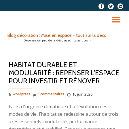
fa-
fa-
fa-
facebook
twitter
google
Aller
plus-
au
DÉ
squar
contenu
LA
Blog décoration : Mise en espace - tout sur la déco
Devenez un pro de la déco avec nos astuces :)
NA
HABITAT DURABLE ET
MODULARITÉ : REPENSER L’ESPACE
POUR INVESTIR ET RÉNOVER
wordpress
0 commentaires
16 juin 2026
Face à l’urgence climatique et à l’évolution des
modes de vie, l’habitat se redessine autour de trois
axes essentiels: modularité, performance