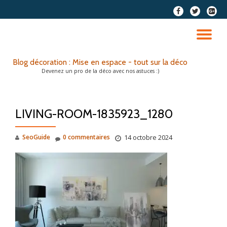
fa-
fa-
fa-
facebook
twitter
google
Aller
plus-
au
DÉ
squar
contenu
LA
Blog décoration : Mise en espace - tout sur la déco
Devenez un pro de la déco avec nos astuces :)
NA
LIVING-ROOM-1835923_1280
SeoGuide
0 commentaires
14 octobre 2024