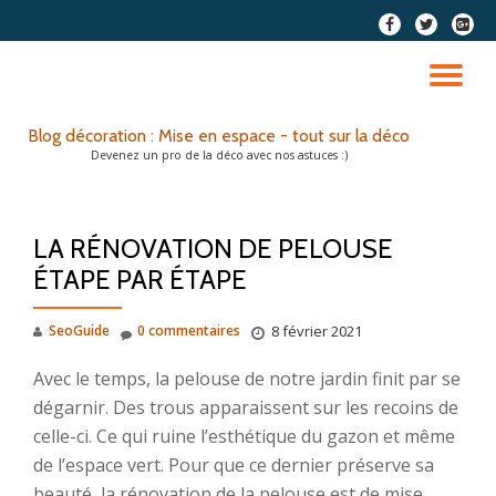
fa-
fa-
fa-
facebook
twitter
google
Aller
plus-
au
DÉ
squar
contenu
LA
Blog décoration : Mise en espace - tout sur la déco
Devenez un pro de la déco avec nos astuces :)
NA
LA RÉNOVATION DE PELOUSE
ÉTAPE PAR ÉTAPE
SeoGuide
0 commentaires
8 février 2021
Avec le temps, la pelouse de notre jardin finit par se
dégarnir. Des trous apparaissent sur les recoins de
celle-ci. Ce qui ruine l’esthétique du gazon et même
de l’espace vert. Pour que ce dernier préserve sa
beauté, la rénovation de la pelouse est de mise.